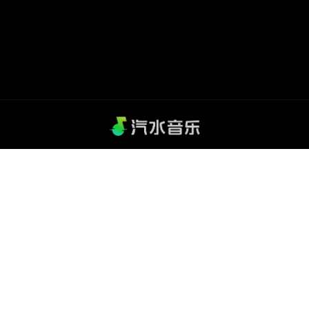
汽水音乐 - 抖音官方音乐平台，千万曲库一键畅听，汽水 音乐 官
网 下载 即刻体验。
关于我们
|
使用条款
|
隐私政策
|
Cookie政策