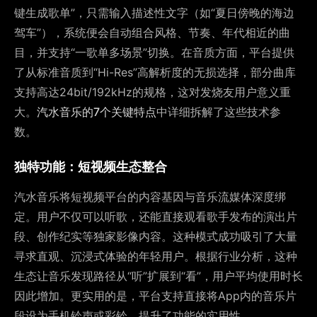
键生成歌单”，只需输入描述性文字（如“夏日傍晚的海边
驾车”），系统便会自动组合风格、节奏、年代相近的曲
目，并支持“一歌单多场景”切换。在音质方面，平台提供
了从标准音质到“Hi-Res”高解析度的无损选择，部分曲库
支持高达24bit/192kHz的规格，这对发烧友用户意义重
大。
汽水音乐的7个关键特点
中详细拆解了这些技术参
数。
独特功能：短视频生态整合
汽水音乐将短视频平台的内容基因与音乐流媒体深度绑
定。用户不仅可以听歌，还能直接观看歌手发布的演出片
段、创作纪实等独家影像内容。这种模式成功吸引了大量
寻求直观、沉浸式体验的年轻用户。根据行业分析，这种
生态让音乐发现路径从“听”扩展到“看”，用户平均使用时长
因此增加。更实用的是，平台支持直接将App内的音乐片
段设为手机铃声或彩铃，提升了功能的实用性。