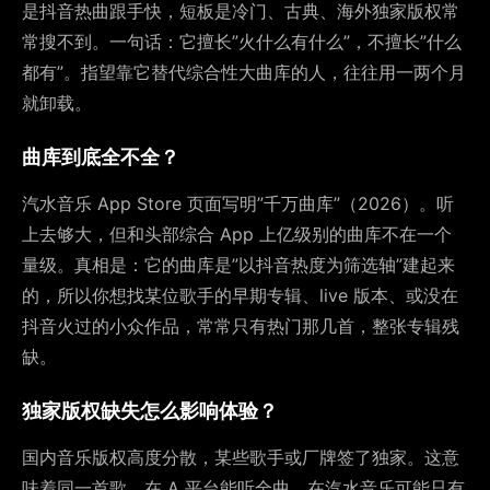
是抖音热曲跟手快，短板是冷门、古典、海外独家版权常
常搜不到。一句话：它擅长”火什么有什么”，不擅长”什么
都有”。指望靠它替代综合性大曲库的人，往往用一两个月
就卸载。
曲库到底全不全？
汽水音乐 App Store 页面写明”千万曲库”（2026）。听
上去够大，但和头部综合 App 上亿级别的曲库不在一个
量级。真相是：它的曲库是”以抖音热度为筛选轴”建起来
的，所以你想找某位歌手的早期专辑、live 版本、或没在
抖音火过的小众作品，常常只有热门那几首，整张专辑残
缺。
独家版权缺失怎么影响体验？
国内音乐版权高度分散，某些歌手或厂牌签了独家。这意
味着同一首歌，在 A 平台能听全曲，在汽水音乐可能只有