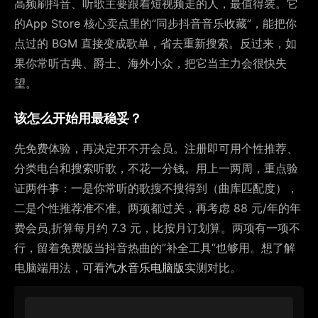
高频刷抖音、听歌主要跟着短视频走的人，最值得装。它
的App Store 核心卖点里的”同步抖音音乐收藏”，能把你
点过的 BGM 直接变成歌单，省去重新搜索。反过来，如
果你常听古典、爵士、海外小众，把它当主力会很快失
望。
该怎么开始用最稳妥？
先免费体验，再决定开不开会员。注册即可用个性推荐、
分类电台和搜索听歌，不花一分钱。用上一两周，重点验
证两件事：一是你常听的歌搜不搜得到（曲库匹配度），
二是个性推荐准不准。两项都过关，再考虑 88 元/年的年
费会员,折算每月约 7.3 元，比按月订划算。两项有一项不
行，留着免费版当抖音热曲的”补全工具”也够用。想了解
电脑端用法，可看
汽水音乐电脑版
实测对比。