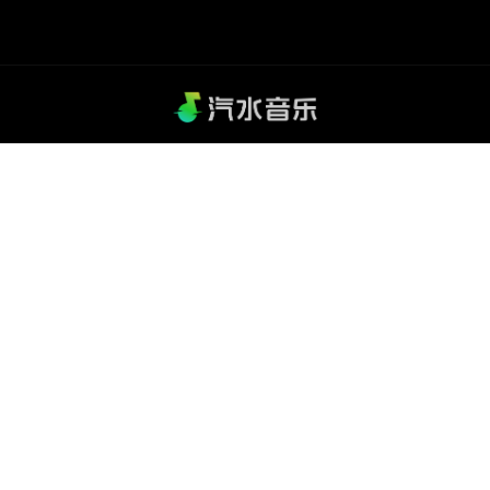
汽水音乐 - 抖音官方音乐平台，千万曲库一键畅听，汽水 音乐 官
网 下载 即刻体验。
关于我们
|
使用条款
|
隐私政策
|
Cookie政策
|
联系我们
© 2026 汽水音乐
汽水音乐 · 官方正版音乐平台