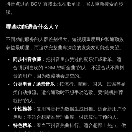
抖音点过的 BGM 直接出现在歌单里，省去重新搜索的步
骤。
哪些功能适合什么人？
不同功能服务的人群差别很大。短视频重度用户和通勤族
获益最明显，而追求完整曲库深度的发烧友可能会失望。
同步抖音收藏
：把抖音里点赞过的配乐汇成歌单。适
合”刷到喜欢的 BGM 想听全曲”的人；不适合从不刷抖
音的用户，因为收藏池会是空的。
分类电台 / 场景音乐
：按流行、嘻哈、国风、民谣等品
类自动推流。适合通勤时不想手动选歌、要”随机推荐
就好”的人。
个性推荐
：复用抖音行为数据生成日推。适合新用户冷
启动；不适合想精准管理曲库、讨厌算法干预的人。
特色榜单
：看当下抖音热曲排行。适合想跟上热点、做