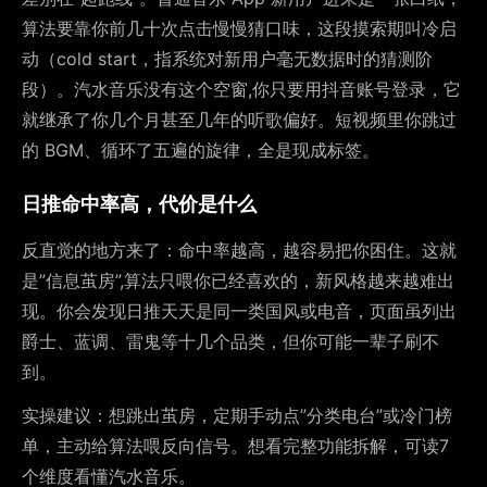
算法要靠你前几十次点击慢慢猜口味，这段摸索期叫冷启
动（cold start，指系统对新用户毫无数据时的猜测阶
段）。汽水音乐没有这个空窗,你只要用抖音账号登录，它
就继承了你几个月甚至几年的听歌偏好。短视频里你跳过
的 BGM、循环了五遍的旋律，全是现成标签。
日推命中率高，代价是什么
反直觉的地方来了：命中率越高，越容易把你困住。这就
是”信息茧房”,算法只喂你已经喜欢的，新风格越来越难出
现。你会发现日推天天是同一类国风或电音，页面虽列出
爵士、蓝调、雷鬼等十几个品类，但你可能一辈子刷不
到。
实操建议：想跳出茧房，定期手动点”分类电台”或冷门榜
单，主动给算法喂反向信号。想看完整功能拆解，可读7
个维度看懂汽水音乐。