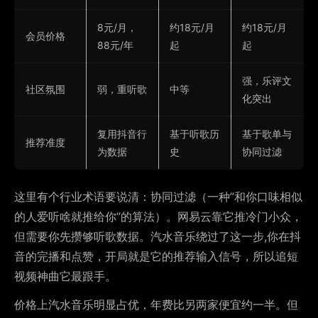
8元/月，
约18元/月
约18元/月
会员价格
88元/年
起
起
强，乐评文
社区氛围
弱，重听歌
中等
化突出
复用抖音行
基于听歌历
基于歌单与
推荐准度
为数据
史
协同过滤
这里有个行业术语要说清：协同过滤（一种”和你口味相似
的人爱听啥就推给你”的算法）。网易云靠它推冷门小众，
但需要你先攒够听歌数据。汽水音乐绕过了这一步,你在抖
音的完播和点赞，开局就是它的推荐输入信号，所以追短
视频神曲它最跟手。
价格上汽水音乐明显占优，年费比另两家便宜约一半。但