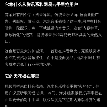
它靠什么从腾讯系和网易云手里抢用户
答案只有四个字：抖音导流。传统音乐 App 拉新要砸广
告、买版权、做活动。汽水音乐省掉了这一步,用户在抖音
听到一段配乐，点一下就跳进汽水音乐。这套”内容种草,
播放转化”的链路，是腾讯音乐和网易云都不具备的天然入
口。
这也是它最大的护城河。一首歌在抖音爆火，完整版需求
会立刻被汽水音乐接住，而不是流向竞品。这种闭环让获
客成本远低于行业平均水平。
它的天花板在哪里
瓶颈同样来自抖音依赖。汽水音乐擅长承接”火的歌”，但
用户深度听歌习惯,古典、冷门、海外独家版权,仍牢牢握在
曲库更全的对手手里。版权深度是它短期内难以补齐的短
板。