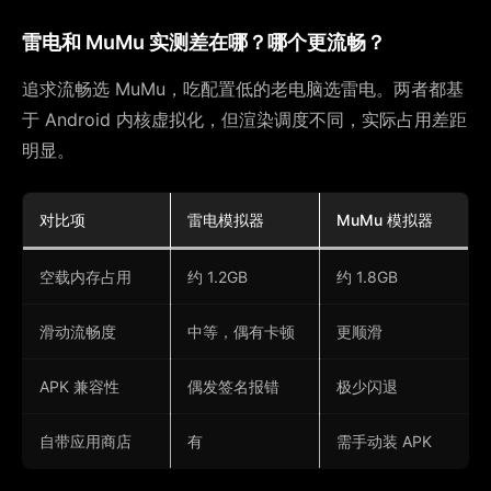
雷电和 MuMu 实测差在哪？哪个更流畅？
追求流畅选 MuMu，吃配置低的老电脑选雷电。两者都基
于 Android 内核虚拟化，但渲染调度不同，实际占用差距
明显。
对比项
雷电模拟器
MuMu 模拟器
空载内存占用
约 1.2GB
约 1.8GB
滑动流畅度
中等，偶有卡顿
更顺滑
APK 兼容性
偶发签名报错
极少闪退
自带应用商店
有
需手动装 APK