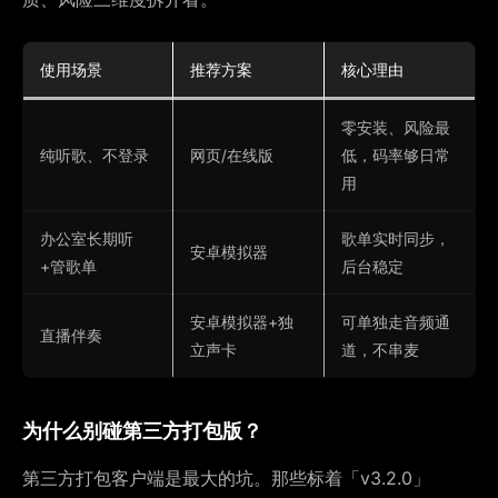
使用场景
推荐方案
核心理由
零安装、风险最
纯听歌、不登录
网页/在线版
低，码率够日常
用
办公室长期听
歌单实时同步，
安卓模拟器
+管歌单
后台稳定
安卓模拟器+独
可单独走音频通
直播伴奏
立声卡
道，不串麦
为什么别碰第三方打包版？
第三方打包客户端是最大的坑。那些标着「v3.2.0」