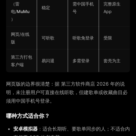
（雷
需中国手机
完整原生
稳定
电/
MuMu
号
App
）
网页/在线
可听歌
听歌免登录
受限
版
第三方打包
易闪退
多需登录
套壳为主
客户端
网页版的边界很清楚：据 第三方软件商店 2026 年的说
明，未注册用户可直接在线听歌，但建歌单或收藏曲目必
须用中国手机号登录。
哪种方式适合你？
安卓模拟器
：适合长期听、要歌单同步的人；不适合内