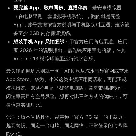
要完整 App、歌单同步、直播伴奏
：选安卓模拟器
（在电脑里跑一套虚拟手机系统），跑的就是完整
App，账号数据按官方说明与手机版实时互通。建议设
备至少 2GB 内存保证流畅。
想装手机 App 又怕捆绑
：用官方应用商店渠道。应用
宝 2026 年的说明指出，需先装应用宝电脑版，在其
Android 13 模拟环境里运行汽水音乐。
最关键的避坑原则就一句：APK 只从
汽水音乐官网
或苹果
App Store、华为、小米这类主流应用商店取，再配正规
模拟器跑。来路不明的「破解电脑版」常夹带捆绑软件，
闪退率高且有盗号风险。想再对比三种方式的优缺点，可
看这篇实测对比。
记住：版本号越具体、越声称「官方 PC 端」的下载页，
越要警惕。固定一台电脑、固定网络，正常登录的封号风
险才低。